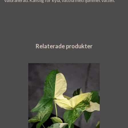
väldränerad. Känslig för kyla, vattna med ljummet vatten.