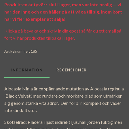
Produkten är tyvärr slut i lager, men var inte orolig — vi
har den inne och den håller på att växa till sig. Inom kort
har vi fler exemplar att sälja!
Klicka på bevaka och skriv in din epost så får du ett email så
fort vi har produkten tillbaka i lager.
Artikelnummer:
185
INFORMATION
RECENSIONER
Alocasia Ninja är en spännande mutation av Alocasia reginula
'Black Velvet', med rundare och mörkare blad som utmärker
sig genom starka vita ådror. Den förblir kompakt och växer
inte särskilt stor.
Skötselråd: Placera i ljust indirekt ljus, håll jorden fuktig men