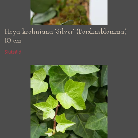
Hoya krohniana 'Silver' (Porslinsblomma)
10 cm
Slutsåld