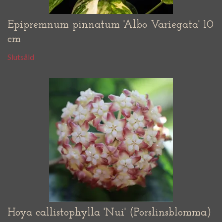
Epipremnum pinnatum 'Albo Variegata' 10
cm
Slutsåld
Hoya callistophylla 'Nui' (Porslinsblomma)