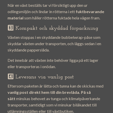
När en växt beställs tar vi försiktigt upp den ur
odlingsmiljön och lindar in rötterna i ett
fuktbevarande
material
som håller rötterna fuktade hela vägen fram.
3️⃣ Kompakt och skyddad förpackning
Växten stoppas i en skyddande bubbelwrap-påse som
skyddar växten under transporten, och läggs sedan i en
skyddande papperslåda.
Det innebär att växten inte behöver ligga på ett lager
eller transporteras i onödan.
4️⃣ Leverans via vanlig post
Eftersom paketen är lätta och tunna kan de skickas med
vanlig post direkt hem till din brevlåda. På så
sätt
minskas behovet av tunga och klimatpåverkande
transporter, samtidigt som vi minskar bilåkandet till
utlämningsställen eller till växtbutiken.