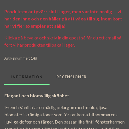
Produkten är tyvärr slut i lager, men var inte orolig — vi
har den inne och den håller på att växa till sig. Inom kort
har vi fler exemplar att sälja!
Klicka på bevaka och skriv in din epost så får du ett email så
fort vi har produkten tillbaka i lager.
Artikelnummer:
148
INFORMATION
RECENSIONER
Elegant och blomvillig skönhet
’French Vanilla’ är en härlig pelargon med mjuka, ljusa
blomster i krämiga toner som för tankarna till sommarens
ljuvliga dofter och färger. Den passar lika fint i fönsterkarmen
som på balkongen eller i en kruka på uteplatsen – alltid lika