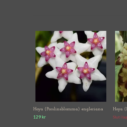
Hoya (Porslinsblomma) engleriana
Hoya (
129 kr
Slut i la