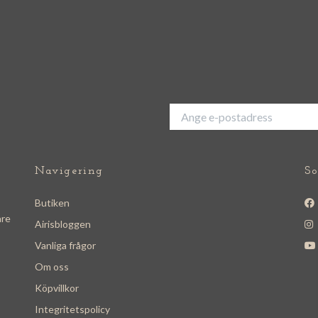
Navigering
So
Butiken
are
Airisbloggen
Vanliga frågor
Om oss
Köpvillkor
Integritetspolicy