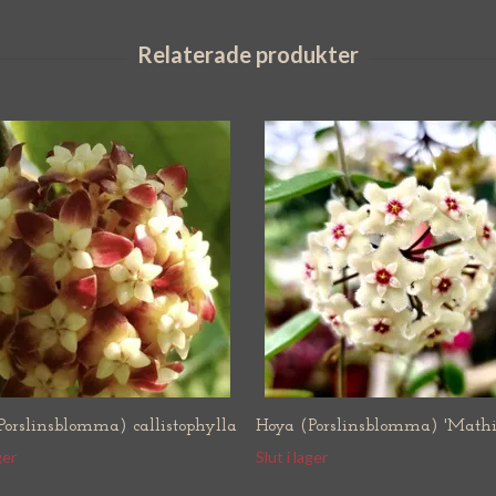
Porslinsblomma) callistophylla
Hoya (Porslinsblomma) 'Mathi
ger
Slut i lager