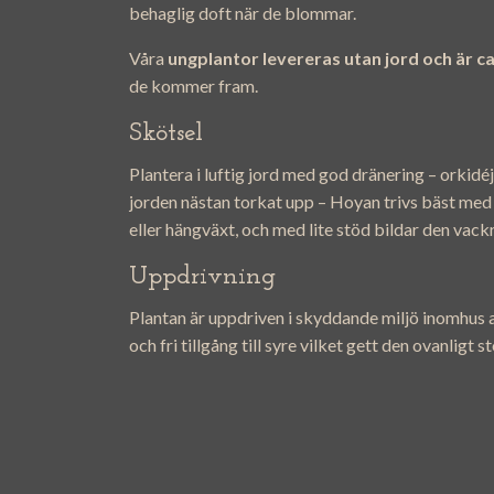
behaglig doft när de blommar.
Våra
ungplantor levereras utan jord och är c
de kommer fram.
Skötsel
Plantera i luftig jord med god dränering – orkidé
jorden nästan torkat upp – Hoyan trivs bäst med l
eller hängväxt, och med lite stöd bildar den vackr
Uppdrivning
Plantan är uppdriven i skyddande miljö inomhus av
och fri tillgång till syre vilket gett den ovanligt s