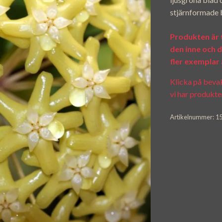
stjärnformade 
Produkten är ty
den inne och de
fler exemplar 
Klicka på bevaka
vi har produkten
Artikelnummer:
1