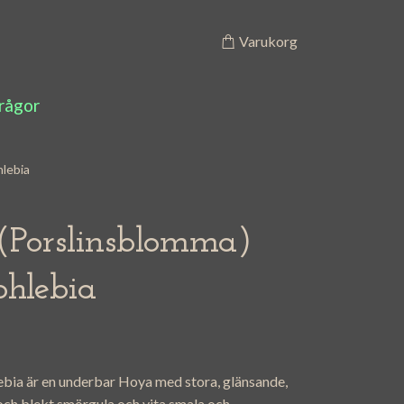
Varukorg
frågor
lebia
(Porslinsblomma)
phlebia
bia är en underbar Hoya med stora, glänsande,
och blekt smörgula och vita smala och