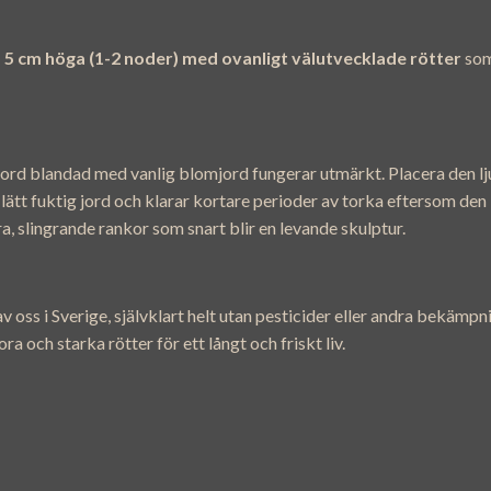
a 5 cm höga (1-2 noder) med ovanligt välutvecklade rötter
som
jord blandad med vanlig blomjord fungerar utmärkt. Placera den lju
ätt fuktig jord och klarar kortare perioder av torka eftersom den l
a, slingrande rankor som snart blir en levande skulptur.
 oss i Sverige, självklart helt utan pesticider eller andra bekämpn
tora och starka rötter för ett långt och friskt liv.