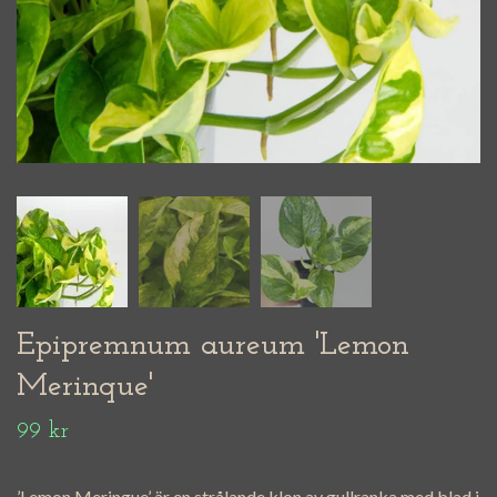
Epipremnum aureum 'Lemon
Merinque'
99 kr
’Lemon Meringue’ är en strålande klon av gullranka med blad i