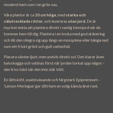
modernt hem som i en grön oas.
Våra plantor är ca
10 cm höga
, med
starka och
välutvecklade rötter
, och levereras
utan jord
. De är
mycket enkla att plantera direkt i vanlig blomjord när de
kommer hem till dig. Plantera i en kruka med god dränering
och låt den slingra sig upp längs en mosspinne eller hänga ned
som ett friskt grönt och gult vattenfall.
Placera växten ljust, men undvik direkt sol. Den klarar även
halvskugga och vattnas först när jorden torkat upp något –
den trivs bäst när den inte står blöt.
En lättskött, snabbväxande och färgstark Epipremnum –
’Lemon Meringue’ ger ditt hem en solig känsla året runt.